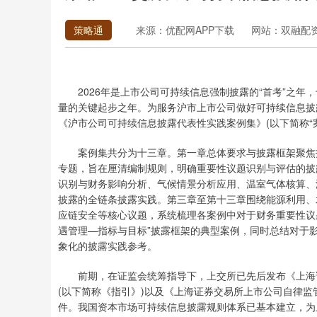
策略通
来源：优配网APP下载
网站：双融配
2026年是上市公司可持续信息强制披露的“首考”之年，
量的关键起步之年。为服务沪市上市公司做好可持续信息披露
《沪市公司可持续信息披露代表性实践案例集》(以下简称“案
案例集共分为十三章。第一章总体要求与披露框架聚焦报
专题，旨在厘清编制规则，明确重要性议题识别与评估的披
识别与财务影响分析、气候情景分析应用、温室气体核算、
披露的全链条披露实践。第三章至第十三章围绕能源利用、
应链安全等核心议题，系统梳理各案例中对于财务重要性议
遇管理—指标与目标”披露框架的典型案例，同时总结对于
象化的披露实践参考。
前期，在证监会统筹指导下，上交所已先后发布《上海证券
(以下简称《指引》)以及《上海证券交易所上市公司自律监
件。我国资本市场可持续信息披露规则体系已基本建立，为