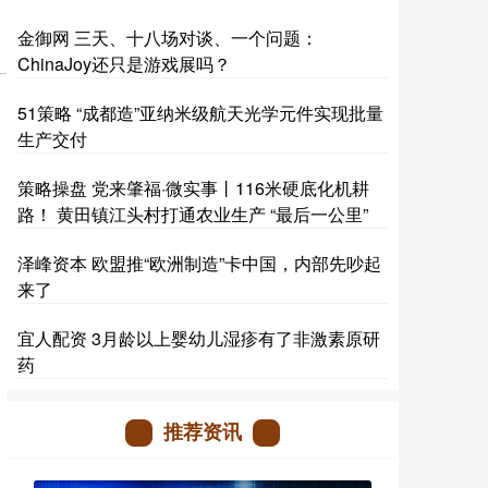
金御网 三天、十八场对谈、一个问题：
ChinaJoy还只是游戏展吗？
51策略 “成都造”亚纳米级航天光学元件实现批量
生产交付
策略操盘 党来肇福·微实事丨116米硬底化机耕
路！ 黄田镇江头村打通农业生产 “最后一公里”
泽峰资本 欧盟推“欧洲制造”卡中国，内部先吵起
来了
宜人配资 3月龄以上婴幼儿湿疹有了非激素原研
药
推荐资讯