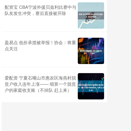
配资宝 CBA宁波外援贝兹利比赛中与
队友发生冲突，赛后直接被开除
盈易点 低价承揽被举报！协会：将重
点关注
爱配资 宁夏石嘴山市惠农区海燕村脱
贫户收入连年上涨—— 细算一个脱贫
户的家庭收支账（不掉队 赶上来）