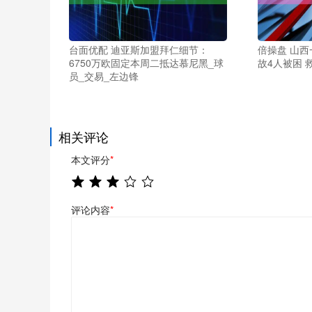
台面优配 迪亚斯加盟拜仁细节：
倍操盘 山
6750万欧固定本周二抵达慕尼黑_球
故4人被困 
员_交易_左边锋
相关评论
本文评分
*
评论内容
*