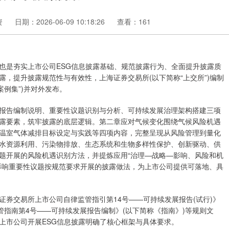
资
日期：2026-06-09 10:18:26
查看：161
也是夯实上市公司ESG信息披露基础、规范披露行为、全面提升披露质
，提升披露规范性与有效性，上海证券交易所(以下简称“上交所”)编制
例集”)并对外发布。
告编制说明、重要性议题识别与分析、可持续发展治理架构搭建三项
露要素，筑牢披露的底层逻辑。第二章应对气候变化围绕气候风险机遇
温室气体减排目标设定与实践等四项内容，完整呈现从风险管理到量化
水资源利用、污染物排放、生态系统和生物多样性保护、创新驱动、供
题开展的风险机遇识别方法，并提炼应用“治理—战略—影响、风险和机
影响重要性议题按规范要求开展的披露做法，为上市公司提供可落地、具
交易所上市公司自律监管指引第14号——可持续发展报告(试行)》
管指南第4号——可持续发展报告编制》(以下简称《指南》)等规则文
上市公司开展ESG信息披露明确了核心框架与具体要求。