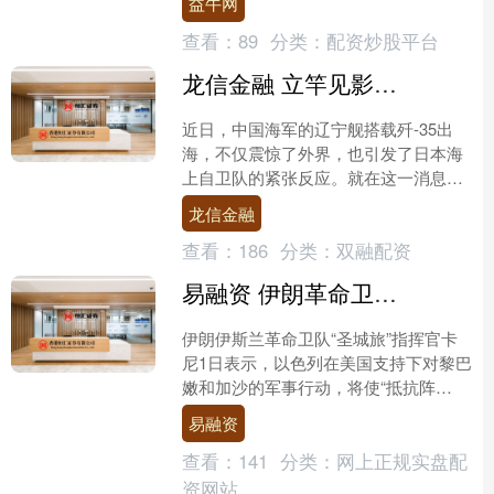
益牛网
感、试图借“航行自由”的....
查看：
89
分类：
配资炒股平台
龙信金融 立竿见影？辽宁舰搭载歼-35出海后，日本取消航母起降F-35B测试
近日，中国海军的辽宁舰搭载歼-35出
海，不仅震惊了外界，也引发了日本海
上自卫队的紧张反应。就在这一消息传
出不久后，日本共同社于5月30日宣
龙信金融
布，由于“部队运用和恶....
查看：
186
分类：
双融配资
易融资 伊朗革命卫队暗示曼德海峡通航将受管控
伊朗伊斯兰革命卫队“圣城旅”指挥官卡
尼1日表示，以色列在美国支持下对黎巴
嫩和加沙的军事行动，将使“抵抗阵
线”扩大对这两个战线的支持并“激活”其
易融资
他战线，曼德海峡的....
查看：
141
分类：
网上正规实盘配
资网站