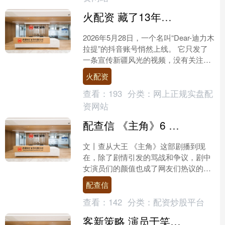
火配资 藏了13年！原来迪丽热巴的父亲竟是熟悉的他，难怪女儿能大红大紫
2026年5月28日，一个名叫“Dear-迪力木
拉提”的抖音账号悄然上线。 它只发了
一条宣传新疆风光的视频，没有关注任
何人，连自己的顶流明星女儿都没关
火配资
注。 24....
查看：
193
分类：
网上正规实盘配
资网站
配查信 《主角》6 位美女颜值排名，刘浩存倒数，王丽坤第 4，第 1 最意外
文丨查从大王 《主角》这部剧播到现
在，除了剧情引发的骂战和争议，剧中
女演员们的颜值也成了网友们热议的对
象。 张艺谋监制的剧，镜头审美那绝对
配查信
是没话说，每一个女性角....
查看：
142
分类：
配资炒股平台
客新策略 演员于笑白血病康复，向医生女友求婚：从前，是她治愈我的生命