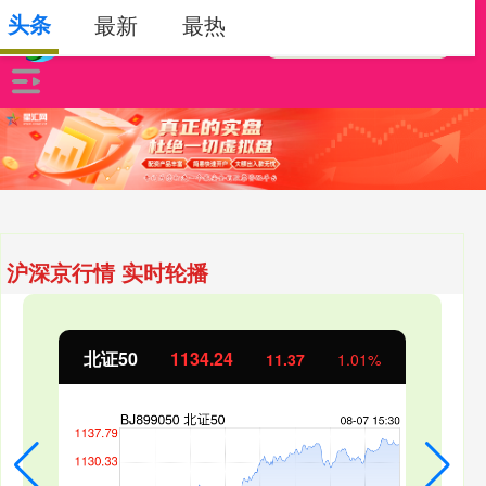
头条
最新
最热
沪深京行情 实时轮播
北证50
1134.24
11.37
1.01%