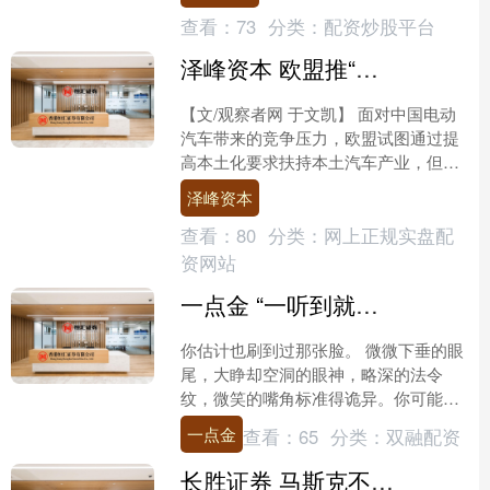
式开贴，尽管天气....
查看：
73
分类：
配资炒股平台
泽峰资本 欧盟推“欧洲制造”卡中国，内部先吵起来了
【文/观察者网 于文凯】 面对中国电动
汽车带来的竞争压力，欧盟试图通过提
高本土化要求扶持本土汽车产业，但相
关政策尚未落地，欧盟汽车产业内部已
泽峰资本
率先出现分歧。 据欧....
查看：
80
分类：
网上正规实盘配
资网站
一点金 “一听到就想吐”，他们开始集体抵制AI，画师开直播自证
你估计也刷到过那张脸。 微微下垂的眼
尾，大睁却空洞的眼神，略深的法令
纹，微笑的嘴角标准得诡异。你可能一
瞬间就能认出来，这是由AI生成的。如
一点金
查看：
65
分类：
双融配资
今的互联网上，男女老少....
长胜证券 马斯克不承认，但SpaceX就该造AI手机