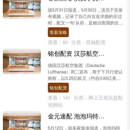
据5月31日报道，5月30日，演员于笑发
布视频，记录了自己向女友求婚的全过
程，配文一句“从前，是她治愈我的生
命；往后余生，换我做她的铠甲”，直接
客新策略
看哭了不少网友。....
查看：
80
分类：
双融配资
铭创配资 汉莎航空拟斥资3.25亿欧元增持意航股份，夺取多数控股权
德国汉莎航空集团（Deutsche
Lufthansa）周二宣布，将于下月行使认
购权，以3.25亿欧元（约合3.83亿美
元）的价格额外购入意大利航空（ITA
铭创配资
A....
查看：
141
分类：
网上正规实盘配
资网站
金元速配 泡泡玛特跨界卖茶饮？知情人士：POP BAKERY直营门店仍以甜品为主
5月12日，据多家媒体报道，泡泡玛特