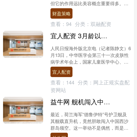
但它的作用远比美容概念重要得多。它
是人体含量最丰富的蛋白质，约占全身
财盈策略
蛋白质总量1/3，....
查看：
94
分类：
双融配资
宜人配资 3月龄以上婴幼儿湿疹有了非激素原研药
人民日报海外版北京电（记者陈静文）6
月13日，中华医学会第三十一次皮肤性
病学术年会上，国家儿童医学中心、北
京儿童医院梁源教授发布泽立美®本维
宜人配资
莫德乳膏治疗3—24....
查看：
144
分类：
网上正规实盘配
资网站
益牛网 舰机闯入中国西沙群岛领空后患无穷，中方代表当着各国的面，让荷兰下不来台！
最近，荷兰海军“德鲁伊特”号护卫舰及
其舰载直升机，竟然胆敢闯入中国西沙
群岛领空。这一举动不是偶然，而是欧
洲一些国家在亚太地区日益凸显存在