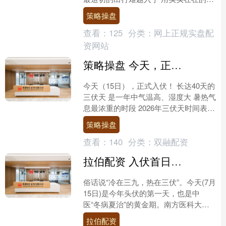
生工程 把群众“揪心事”办成“放心事” 黄
策略操盘
田镇下寨....
查看：
125
分类：
网上正规实盘配
资网站
策略操盘 今天，正式入伏！（附头伏养生食谱）
今天（15日），正式入伏！ 长达40天的
三伏天 是一年中气温高、湿度大 暑热气
息最浓重的时段 2026年三伏天时间表
初伏：7月15日至7月24日，共10天；
策略操盘
....
查看：
140
分类：
双融配资
拉伯配资 入伏首日养生正当时！龙门县中医院三伏贴受市民热捧
俗话说“冷在三九，热在三伏”。今天(7月
15日)是今年头伏的第一天，也是中
医“冬病夏治”的黄金期。南方医科大学
珠江医院龙门总医院中医医院三伏贴正
拉伯配资