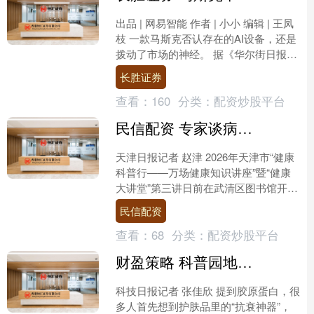
出品 | 网易智能 作者 | 小小 编辑 | 王凤
枝 一款马斯克否认存在的AI设备，还是
拨动了市场的神经。 据《华尔街日报》
报道，SpaceX近期向部分投资者展....
长胜证券
查看：
160
分类：
配资炒股平台
民信配资 专家谈病｜甲状腺结节良性居多无需太恐慌
天津日报记者 赵津 2026年天津市“健康
科普行——万场健康知识讲座”暨“健康
大讲堂”第三讲日前在武清区图书馆开讲
并通过“津视融媒”直播平台、“健康天
民信配资
津”视频号....
查看：
68
分类：
配资炒股平台
财盈策略 科普园地｜搞错了，细胞内的胶原蛋白原来是“液滴”状
科技日报记者 张佳欣 提到胶原蛋白，很
多人首先想到护肤品里的“抗衰神器”，