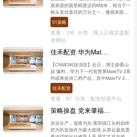
观表面的面形精度达到6纳米，相当于一
根头发丝直径的万分之一，微观表面更
是做到了微米级零缺陷——如果把镜片
51策略
放大到一座足球场那....
查看：
195
分类：
网上正规实盘配
资网站
佳禾配资 华为MateTV 2系列智慧屏曝光 有望一口气推出三款
【CNMO科技消息】近日，博主@看山
叔 爆料，华为下一代智慧屏MateTV 2系
列或将提供三档产品，其中MateTV 2
Pro配备12GB运行内存和256GB....
佳禾配资
查看：
87
分类：
配资炒股平台
策略操盘 党来肇福·微实事丨116米硬底化机耕路！ 黄田镇江头村打通农业生产 “最后一公里”
农业生产，道路为先 黄田镇江头村始终
把为民造福作为最大政绩 从群众最急需
最迫切的出行难题入手 用实实在在的民