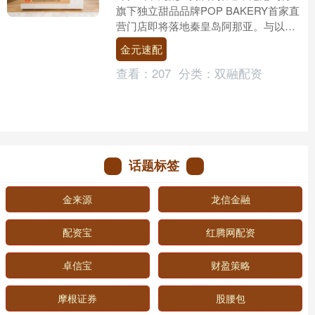
旗下独立甜品品牌POP BAKERY首家直
营门店即将落地秦皇岛阿那亚。与以往
该品牌的快闪店及试点门店不同，据
金元速配
悉，此次即将开业....
查看：
207
分类：
双融配资
话题标签
金来源
龙信金融
配资宝
红腾网配资
卓信宝
财盈策略
摩根证券
股腰包