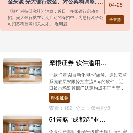
金来源 光大银行数金、对公架构调整, 今年已提任对公、科技两位党委委员
04-25
《银行科技研究社》消息：近日，多家银行启动春
招。光大银行就在近期启动的春招中，为总行及子公
金来源
司招募科技等相关人才。 近期启....
摩根证券 软件滥用无障碍权限操作抖音、微信遭罚 AI智能体“越界”调用第三方应用监管趋严
一款打着“AI自动化脚本”旗号、通过安卓
系统底层权限操控主流App的软件，近
日被市场监管部门认定构成不正当竞
争。 据四川天府新区市场监督管理局出
摩根证券
具的《行政处罚决....
查看：
182
分类：
双融配资
51策略 “成都造”亚纳米级航天光学元件实现批量生产交付
企业生产车间 亚纳米级航天镜片 元件宏