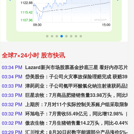
全球7×24小时 股市快讯
03:34 PM
Lazard新兴市场股票基金抄底三星 看好内存芯片上行周期
03:34 PM
岱美股份：子公司火灾事故保险理赔完成 获赔3937
03:33 PM
津药药业：子公司氨甲环酸氯化钠注射液
03:33 PM
巨星农牧：7月商品肥猪销售量33.98万
03:32 PM
上期所：7月对11个实际控制关系账户组采取限制开仓监管措施
03:32 PM
环旭电子：7月营收55.49亿元，同比增12.98%
03:32 PM
傲农生物：7月生猪销售量14.2万头，同比-0.44%
03:29 PM
汇川技术：8月30日起数字能源部分产品涨