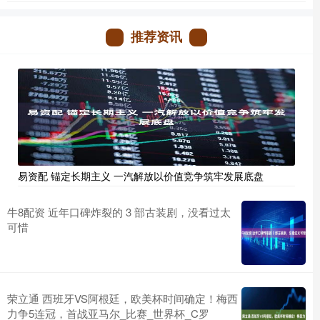
推荐资讯
易资配 锚定长期主义 一汽解放以价值竞争筑牢发展底盘
牛8配资 近年口碑炸裂的 3 部古装剧，没看过太
可惜
荣立通 西班牙VS阿根廷，欧美杯时间确定！梅西
力争5连冠，首战亚马尔_比赛_世界杯_C罗