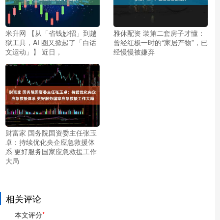
米升网 【从「省钱妙招」到越
雅休配资 装第二套房子才懂：
狱工具，AI 圈又掀起了「白话
曾经红极一时的“家居产物”，已
文运动」】 近日，
经慢慢被嫌弃
财富家 国务院国资委主任张玉
卓：持续优化央企应急救援体
系 更好服务国家应急救援工作
大局
相关评论
本文评分
*