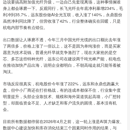
边说要搞高附加值光纤升级，一边自己先套现离场，这种事情搁谁
身上都会琢磨一下。反观同行，长飞光纤去年底净利暴增234%，毛
利冲到35.7%，远东股份做AI全光互联，收入涨了140%，永鼎股份
虽然净利同比降了，但营收涨了42%，行业整体确实在回暖，只是
杭电内部节奏有点错位。
出口数据让人琢磨不透，今年三月中国光纤光缆的出口额比去年涨
了两倍多，价格上涨了一倍以上，这不是因为单纯涨价，而是买家
愿意为技术花钱，普通光纤早就竞争激烈了，现在大家抢的是空
芯、多芯这些特种光纤，远东公司在建设两千吨光棒产能，杭电也
在推动加快产品出海，说明企业都明白，不朝高端走就只能等着被
淘汰。
市场反应很真实，杭电股价今年涨了222%，远东和永鼎也跑赢大
盘，但中小厂商还在打价格战，有的连成本都保不住，行业集中度
明显提升，头部企业靠技术、规模和海外渠道筑起高墙，小厂想转
型，却面临资金不足、人才缺乏和客户流失的困境，基本没有机
会。
目前所有数据都停留在2026年4月之前，这一轮上涨是AI算力爆发、
数据中心建设加快和库存消化结束三个因素同时作用的结果，与