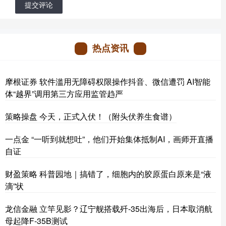
提交评论
热点资讯
摩根证券 软件滥用无障碍权限操作抖音、微信遭罚 AI智能
体“越界”调用第三方应用监管趋严
策略操盘 今天，正式入伏！（附头伏养生食谱）
一点金 “一听到就想吐”，他们开始集体抵制AI，画师开直播
自证
财盈策略 科普园地｜搞错了，细胞内的胶原蛋白原来是“液
滴”状
龙信金融 立竿见影？辽宁舰搭载歼-35出海后，日本取消航
母起降F-35B测试