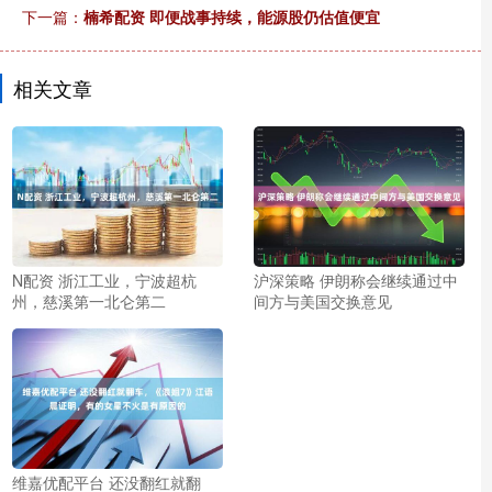
下一篇：
楠希配资 即便战事持续，能源股仍估值便宜
相关文章
N配资 浙江工业，宁波超杭
沪深策略 伊朗称会继续通过中
州，慈溪第一北仑第二
间方与美国交换意见
维嘉优配平台 还没翻红就翻