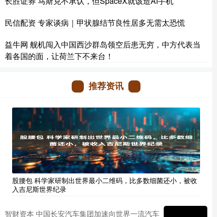
长胜证券 马斯克不承认，但SpaceX就该造AI手机
民信配资 专家谈病｜甲状腺结节良性居多无需太恐慌
益牛网 舰机闯入中国西沙群岛领空后患无穷，中方代表当
着各国的面，让荷兰下不来台！
推荐资讯
股腰包 科学家研制出世界最小二维码，比多数细菌还小，被收
入吉尼斯世界纪录
智财资本 中国长安汽车集团加速向世界一流汽车