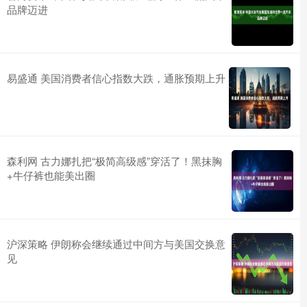
品牌迈进
易盛通 美国消费者信心指数大跌，通胀预期上升
森利网 古力娜扎把“极简高级感”穿活了！黑抹胸
+牛仔裤也能美出圈
沪深策略 伊朗称会继续通过中间方与美国交换意
见